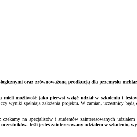
kologicznymi oraz zrównoważoną prodkucją dla przemysłu meblar
dą mieli możliwość jako pierwsi wziąć udział w szkoleniu i test
y wyniki spełniaja założenia projektu. W zamian, uczestnicy będą 
raz czekamy na specjalistów i studentów zainteresowanych udział
y uczestników. Jeśli jesteś zainteresowany udziałem w szkoleniu, w