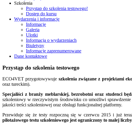
Szkolenia
Przystąp do szkolenia testowego!
Dostęp do kursu
Wydarzenia i informacje
Informacje
Galeria
Ulotki
Informacja o wydarzeniach
Biuletyny
Informacje zaprenumerowane
Dane kontaktowe
Przystąp
do
szkolenia
testowego
ECO4VET przygotowywuje
szkolenia związane z projektami e
oraz tureckim).
Specjaliści z branży meblarskiej, bezrobotni oraz studenci bę
szkoleniowy w rzeczywistym środowisku co umożliwi sprawdzenie cz
jakości treści szkoleniowej oraz obslugi funkcjonalnej platformy.
Przewiduje się że testy rozpoczną się w czerwcu 2015 i już te
pilotażowego testu szkoleniowego jest ograniczony to malej liczb